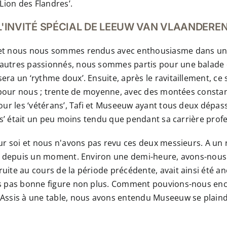
Lion des Flandres’.
L'INVITÉ SPÉCIAL DE LEEUW VAN VLAANDERE
 et nous nous sommes rendus avec enthousiasme dans un vi
'autres passionnés, nous sommes partis pour une balade d'
ra un ‘rythme doux’. Ensuite, après le ravitaillement, ce s
ile pour nous ; trente de moyenne, avec des montées consta
pour les ‘vétérans’, Tafi et Museeuw ayant tous deux dépas
res’ était un peu moins tendu que pendant sa carrière prof
pour soi et nous n'avons pas revu ces deux messieurs. A un
ière depuis un moment. Environ une demi-heure, avons-nou
ruite au cours de la période précédente, avait ainsi été 
ons pas bonne figure non plus. Comment pouvions-nous enc
Assis à une table, nous avons entendu Museeuw se plaindre