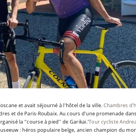
scane et avait séjourné à l'hôtel de la ville.
Chambres d'
andres et de Paris-Roubaix. Au cours d'une promenade dans 
ganisé la ‘'course à pied'' de Garikai.‘
Tour cycliste Andre
useeuw : héros populaire belge, ancien champion du mond