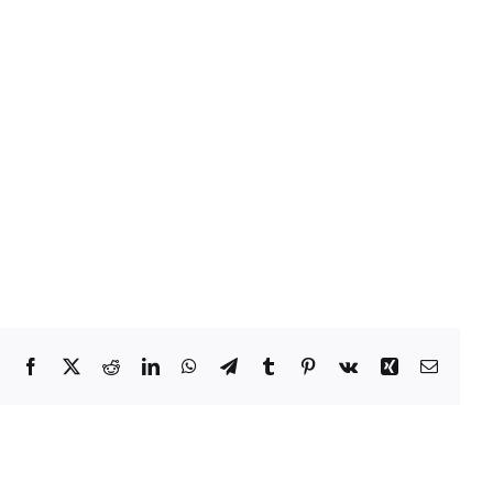
Facebook
X
Reddit
LinkedIn
WhatsApp
Télégramme
Tumblr
Pinterest
Vk
Xing
Courrie