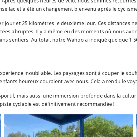
 Après quelques heures de vélo, nous sommes retournés e
nse lac et a été un changement bienvenu après le cyclisme
er jour et 25 kilomètres le deuxième jour. Ces distances
montées abruptes. Il y a même eu des moments où nous avon
ns sentiers. Au total, notre Wahoo a indiqué quelque 1 50
e expérience inoubliable. Les paysages sont à couper le so
enfants heureux couraient avec nous. Cela a rendu le voya
portif, mais aussi une immersion profonde dans la culture 
piste cyclable est définitivement recommandée !