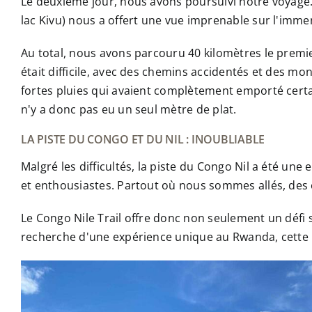
Le deuxième jour, nous avons poursuivi notre voyage.
lac Kivu) nous a offert une vue imprenable sur l'imme
Au total, nous avons parcouru 40 kilomètres le premi
était difficile, avec des chemins accidentés et des 
fortes pluies qui avaient complètement emporté certai
n'y a donc pas eu un seul mètre de plat.
LA PISTE DU CONGO ET DU NIL : INOUBLIABLE
Malgré les difficultés, la piste du Congo Nil a été un
et enthousiastes. Partout où nous sommes allés, des 
Le Congo Nile Trail offre donc non seulement un défi s
recherche d'une expérience unique au Rwanda, cette 