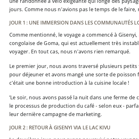
une randonnée à vélo exigeante qui longe des paysage
jours. Comme nous n'avions pas le temps de le faire,
JOUR 1 : UNE IMMERSION DANS LES COMMUNAUTÉS L
Comme mentionné, le voyage a commencé à Gisenyi, av
congolaise de Goma, qui est actuellement très instable
voyager. En tout cas, nous n'avons rien remarqué.
Le premier jour, nous avons traversé plusieurs petit
pour déjeuner et avons mangé une sorte de poisson fri
c'était une bonne introduction à la cuisine locale !
’Le soir, nous avons passé la nuit dans une ferme de 
le processus de production du café - selon eux - parfai
leur dernière campagne de marketing.
JOUR 2 : RETOUR À GISENYI VIA LE LAC KIVU