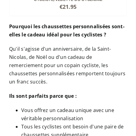
PLUSIEURS
€
21.95
VARIATIONS.
LES
OPTIONS
Pourquoi les chaussettes personnalisées sont-
PEUVENT
elles le cadeau idéal pour les cyclistes ?
ÊTRE
CHOISIES
Qu'il s'agisse d'un anniversaire, de la Saint-
SUR
LA
Nicolas, de Noël ou d'un cadeau de
PAGE
remerciement pour un copain cycliste, les
DU
chaussettes personnalisées remportent toujours
PRODUIT
un franc succès.
Ils sont parfaits parce que :
Vous offrez un cadeau unique avec une
véritable personnalisation
Tous les cyclistes ont besoin d'une paire de
chaussettes supplémentaire