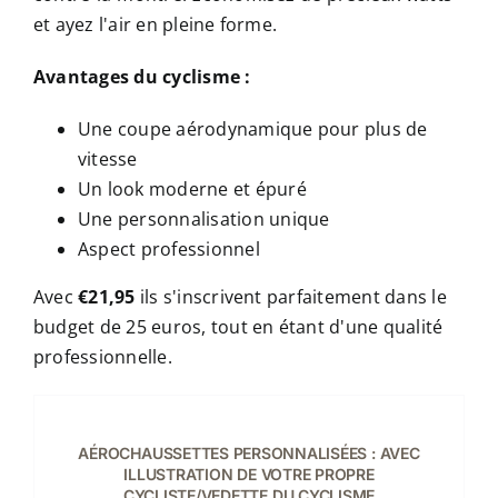
et ayez l'air en pleine forme.
Avantages du cyclisme :
Une coupe aérodynamique pour plus de
vitesse
Un look moderne et épuré
Une personnalisation unique
Aspect professionnel
Avec
€21,95
ils s'inscrivent parfaitement dans le
budget de 25 euros, tout en étant d'une qualité
professionnelle.
CHOIX
DES
OPTIONS
CE
/
AÉROCHAUSSETTES PERSONNALISÉES : AVEC
PRODUIT
DÉTAILS
ILLUSTRATION DE VOTRE PROPRE
A
CYCLISTE/VEDETTE DU CYCLISME