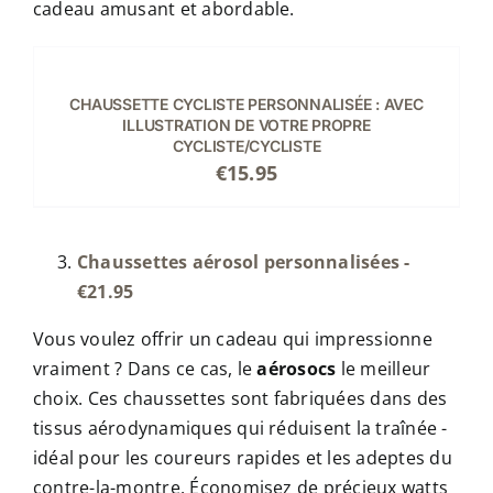
cadeau amusant et abordable.
Note
5.00
sur
CHOIX
5
DES
OPTIONS
CE
/
CHAUSSETTE CYCLISTE PERSONNALISÉE : AVEC
PRODUIT
ILLUSTRATION DE VOTRE PROPRE
DÉTAILS
CYCLISTE/CYCLISTE
A
€
15.95
PLUSIEURS
VARIATIONS.
LES
OPTIONS
Chaussettes aérosol personnalisées -
PEUVENT
€21.95
ÊTRE
CHOISIES
Vous voulez offrir un cadeau qui impressionne
SUR
LA
vraiment ? Dans ce cas, le
aérosocs
le meilleur
PAGE
choix. Ces chaussettes sont fabriquées dans des
DU
tissus aérodynamiques qui réduisent la traînée -
PRODUIT
idéal pour les coureurs rapides et les adeptes du
contre-la-montre. Économisez de précieux watts