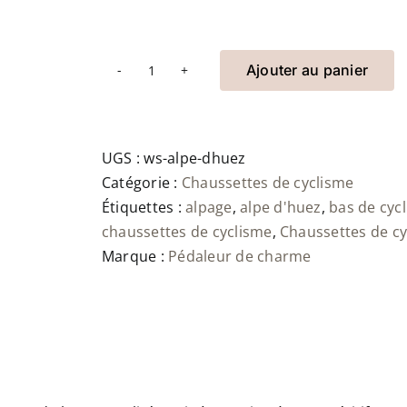
Ajouter au panier
quantité
de
Wielersokken
Alpe
UGS :
ws-alpe-dhuez
d'Huez
Catégorie :
Chaussettes de cyclisme
Étiquettes :
alpage
,
alpe d'huez
,
bas de cyc
chaussettes de cyclisme
,
Chaussettes de c
Marque :
Pédaleur de charme