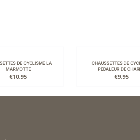
CHOIX
DES
OPTIONS
CE
/
SETTES DE CYCLISME LA
CHAUSSETTES DE CYC
PRODUIT
DÉTAILS
MARMOTTE
PEDALEUR DE CHA
A
€
10.95
€
9.95
PLUSIEURS
VARIATIONS.
S.
LES
OPTIONS
PEUVENT
ÊTRE
CHOISIES
SUR
LA