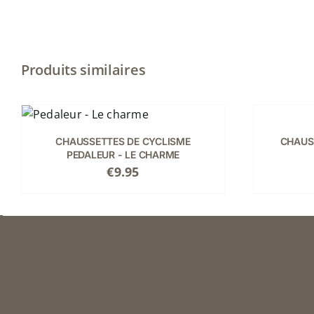
Produits similaires
Note
5.00
sur
CHOIX
5
S
DES
OPTIONS
CE
/
CHAUSSETTES DE CYCLISME
CHAUS
PRODUIT
PEDALEUR - LE CHARME
DÉTAILS
A
€
9.95
PLUSIEURS
VARIATION
LES
OPTIONS
PEUVENT
ÊTRE
CHOISIES
SUR
LA