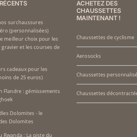
PAGE
 RÉCENTS
ACHETEZ DES
DU
CHAUSSETTES
PRODUIT
MAINTENANT !
nos surchaussures
éro (personnalisées)
Chaussettes de cyclisme
le meilleur choix pour les
 gravier et les courses de
Aerosocks
urs cadeaux pour les
Chaussettes personnalis
(moins de 25 euros)
n Flandre : gémissements
Chaussettes décontracté
ghoek
les Dolomites - le
des Dolomites
u Rwanda : La piste du