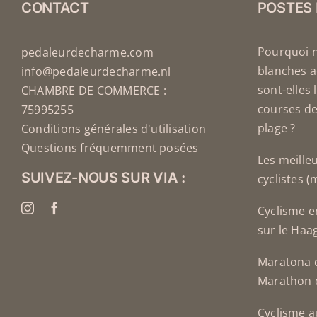
CONTACT
POSTES
PAGE
DU
PRODUIT
Pourquoi 
pedaleurdecharme.com
blanches a
info@pedaleurdecharme.nl
sont-elles 
CHAMBRE DE COMMERCE :
courses de
75995255
plage ?
Conditions générales d'utilisation
Questions fréquemment posées
Les meille
SUIVEZ-NOUS SUR VIA :
cyclistes 
Cyclisme e
sur le Haa
Maratona d
Marathon 
Cyclisme a