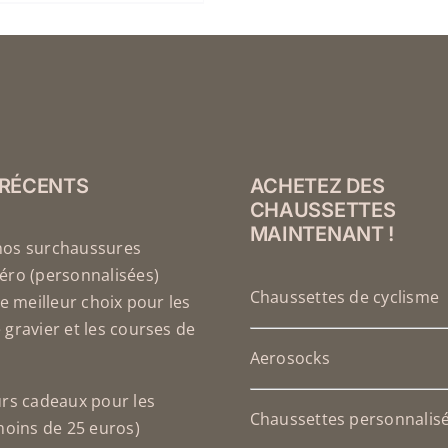
OPTIONS
PEUVENT
ÊTRE
CHOISIES
SUR
LA
PAGE
DU
 RÉCENTS
ACHETEZ DES
PRODUIT
CHAUSSETTES
MAINTENANT !
nos surchaussures
éro (personnalisées)
Chaussettes de cyclisme
le meilleur choix pour les
 gravier et les courses de
Aerosocks
urs cadeaux pour les
Chaussettes personnalis
(moins de 25 euros)