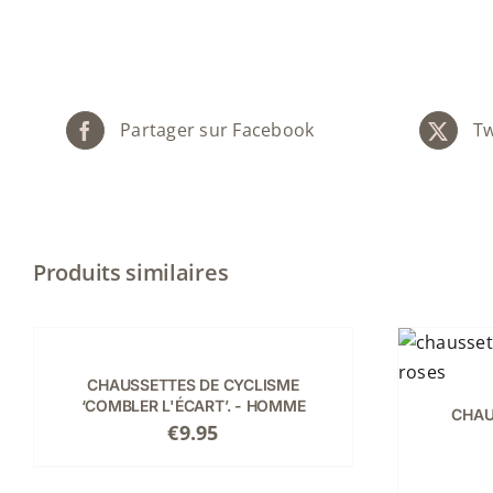
Partager sur Facebook
Tw
Produits similaires
CHOIX
DES
OPTIONS
CE
CHOIX DES OPTIONS
/
DÉTAILS
CE
/
PRODUIT
CHAUSSETTES DE CYCLISME
PRODUIT
DÉTAILS
‘COMBLER L'ÉCART’. - HOMME
A
CHAU
A
€
9.95
PLUSIEURS
PLUSIEURS
VARIATIONS.
VARIATIONS.
LES
LES