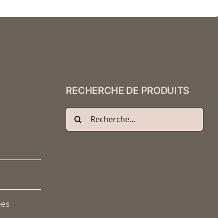
OPTIONS
PEUVENT
ÊTRE
CHOISIES
SUR
LA
PAGE
DU
RECHERCHE DE PRODUITS
PRODUIT
Recherche
de
:
ées