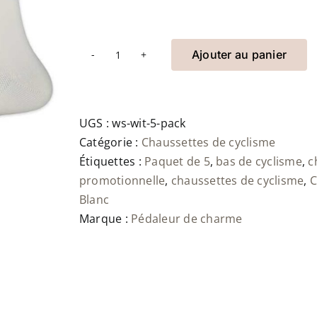
Ajouter au panier
quantité
de
Wielersokken
wit
UGS :
ws-wit-5-pack
(5-
Catégorie :
Chaussettes de cyclisme
pack)
Étiquettes :
Paquet de 5
,
bas de cyclisme
,
c
promotionnelle
,
chaussettes de cyclisme
,
C
Blanc
Marque :
Pédaleur de charme