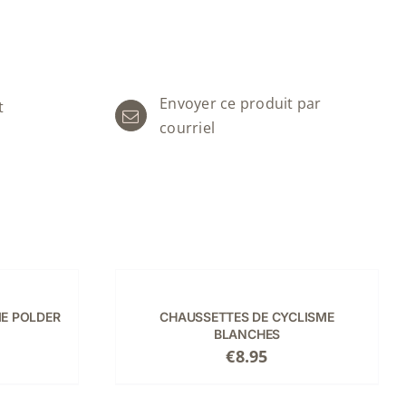
Envoyer ce produit par
t
courriel
CHOIX
DES
OPTIONS
CE
/
E POLDER
CHAUSSETTES DE CYCLISME
PRODUIT
DÉTAILS
BLANCHES
A
€
8.95
PLUSIEURS
VARIATIONS.
LES