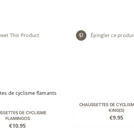
eet This Product
Épingler ce produi
CHOIX
DES
OPTIONS
CE
/
CHAUSSETTES DE CYCLISM
PRODUIT
DÉTAILS
KING(S)
SSETTES DE CYCLISME
A
€
9.95
FLAMINGOS
PLUSIEURS
€
10.95
VARIATIONS.
LES