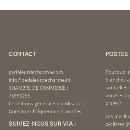
OPTIONS
OPTIONS
PEUVENT
PEUVENT
ÊTRE
ÊTRE
CHOISIES
CHOISIES
SUR
SUR
LA
LA
PAGE
PAGE
DU
DU
CONTACT
POSTES
PRODUIT
PRODUIT
Pourquoi 
pedaleurdecharme.com
blanches a
info@pedaleurdecharme.nl
sont-elles 
CHAMBRE DE COMMERCE :
courses de
75995255
plage ?
Conditions générales d'utilisation
Questions fréquemment posées
Les meille
SUIVEZ-NOUS SUR VIA :
cyclistes 