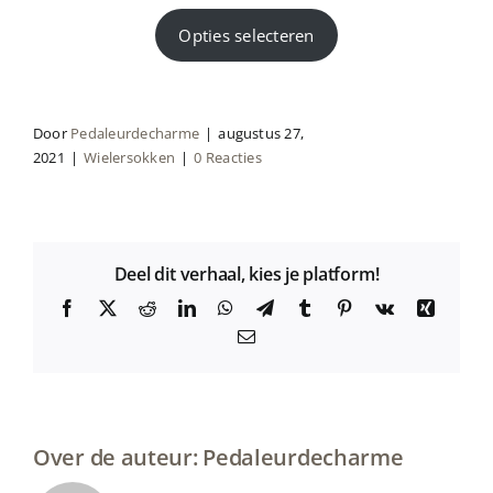
Opties selecteren
Door
Pedaleurdecharme
|
augustus 27,
2021
|
Wielersokken
|
0 Reacties
Deel dit verhaal, kies je platform!
Facebook
X
Reddit
LinkedIn
WhatsApp
Telegram
Tumblr
Pinterest
Vk
Xing
E-
mail
Over de auteur:
Pedaleurdecharme