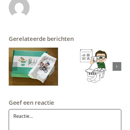
Gerelateerde berichten
Houd je
rde
wielrensokken in
t
topvorm:
praktische
onderhoudstips
!
voor de perfecte
rit!
Geef een reactie
Reactie