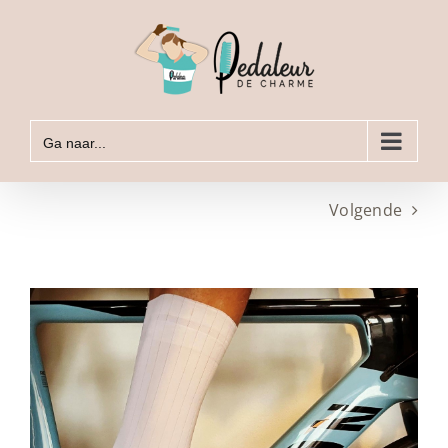
Ga
naar
inhoud
Ga naar...
Volgende
Bekijk
grotere
afbeelding