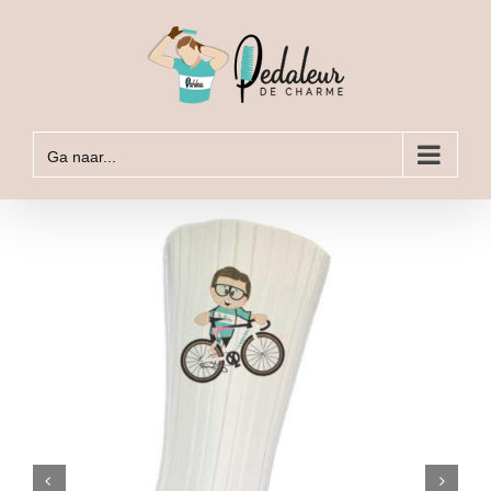
Ga
naar
inhoud
Ga naar...