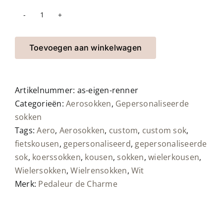
Gepersonaliseerde
aerosok:
met
Toevoegen aan winkelwagen
illustratie
van
je
Artikelnummer:
as-eigen-renner
eigen
Categorieën:
Aerosokken
,
Gepersonaliseerde
wielrenner/wielrenster
sokken
aantal
Tags:
Aero
,
Aerosokken
,
custom
,
custom sok
,
fietskousen
,
gepersonaliseerd
,
gepersonaliseerde
sok
,
koerssokken
,
kousen
,
sokken
,
wielerkousen
,
Wielersokken
,
Wielrensokken
,
Wit
Merk:
Pedaleur de Charme