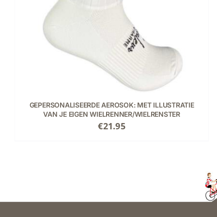
MEERDERE
VARIATIES.
DEZE
OPTIE
KAN
GEKOZEN
WORDEN
OP
DE
PRODUCTPAGINA
GEPERSONALISEERDE AEROSOK: MET ILLUSTRATIE
VAN JE EIGEN WIELRENNER/WIELRENSTER
€
21.95