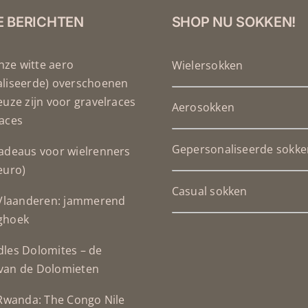
E BERICHTEN
SHOP NU SOKKEN!
ze witte aero
Wielersokken
aliseerde) overschoenen
euze zijn voor gravelraces
Aerosokken
aces
Gepersonaliseerde sokke
adeaus voor wielrenners
euro)
Casual sokken
 Vlaanderen: jammerend
ghoek
les Dolomites – de
van de Dolomieten
 Rwanda: The Congo Nile