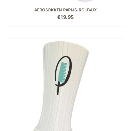
PRODUCTPAGINA
AEROSOKKEN PARIJS-ROUBAIX
€
19.95
DIT
OPTIES SELECTEREN
/
DETAILS
PRODUCT
HEEFT