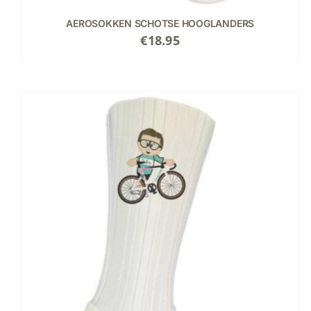
PRODUCTPAGINA
AEROSOKKEN SCHOTSE HOOGLANDERS
€
18.95
DIT
OPTIES SELECTEREN
/
DETAILS
PRODUCT
HEEFT