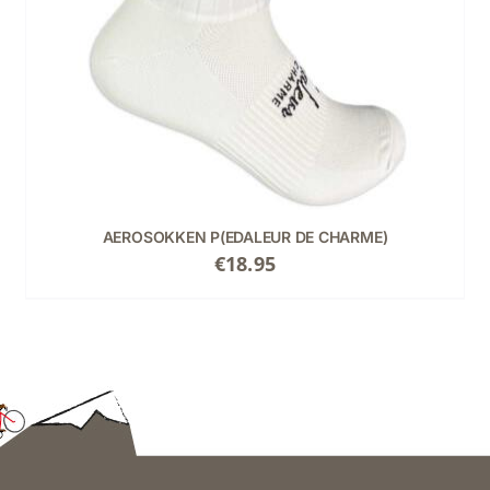
MEERDERE
VARIATIES.
DEZE
OPTIE
KAN
GEKOZEN
WORDEN
OP
DE
PRODUCTPAGINA
AEROSOKKEN P(EDALEUR DE CHARME)
€
18.95