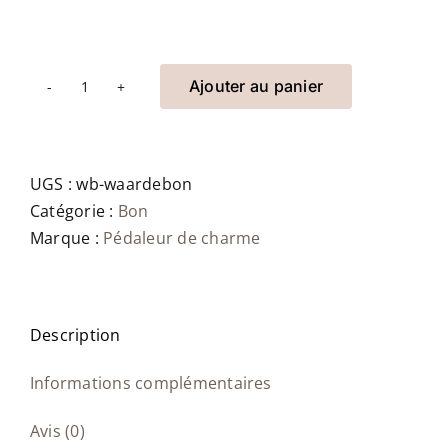
Ajouter au panier
quantité
de
Pedaleur
de
UGS :
wb-waardebon
Charme
Catégorie :
Bon
Waardebon
Marque :
Pédaleur de charme
Description
Informations complémentaires
Avis (0)