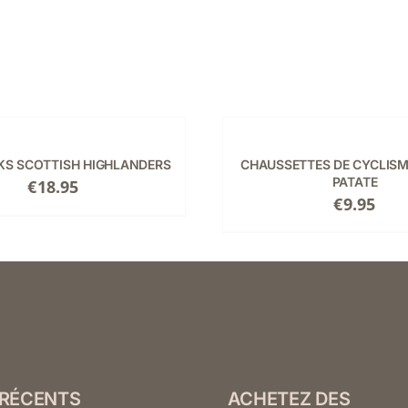
CHOIX
DES
OPTIONS
CE
/
S SCOTTISH HIGHLANDERS
CHAUSSETTES DE CYCLIS
PRODUIT
DÉTAILS
PATATE
€
18.95
A
€
9.95
PLUSIEURS
S.
VARIATIONS.
LES
OPTIONS
PEUVENT
ÊTRE
CHOISIES
SUR
LA
PAGE
 RÉCENTS
ACHETEZ DES