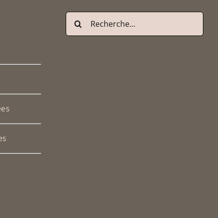
DU
PRODUIT
Recherche
de
:
ées
es
Deutsch