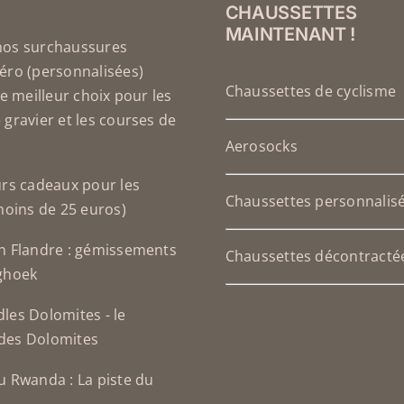
DU
CHAUSSETTES
PRODUIT
MAINTENANT !
nos surchaussures
éro (personnalisées)
Chaussettes de cyclisme
le meilleur choix pour les
 gravier et les courses de
Aerosocks
urs cadeaux pour les
Chaussettes personnalis
(moins de 25 euros)
n Flandre : gémissements
Chaussettes décontracté
ghoek
les Dolomites - le
des Dolomites
u Rwanda : La piste du