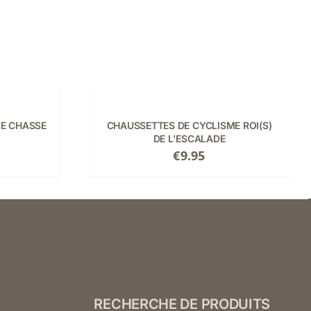
CHOIX
DES
OPTIONS
CE
/
ME CHASSE
CHAUSSETTES DE CYCLISME ROI(S)
PRODUIT
DÉTAILS
DE L'ESCALADE
A
€
9.95
PLUSIEURS
VARIATIONS.
LES
OPTIONS
PEUVENT
ÊTRE
CHOISIES
SUR
LA
PAGE
RECHERCHE DE PRODUITS