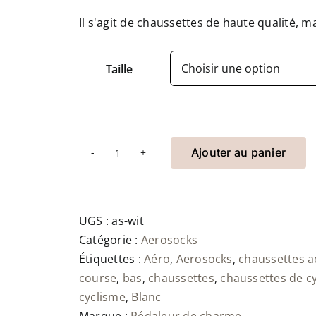
Il s'agit de chaussettes de haute qualité, ma
Taille
Ajouter au panier
quantité
de
Aerosokken
Wit
UGS :
as-wit
Catégorie :
Aerosocks
Étiquettes :
Aéro
,
Aerosocks
,
chaussettes a
course
,
bas
,
chaussettes
,
chaussettes de c
cyclisme
,
Blanc