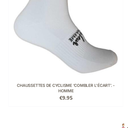
CE
CHOIX DES OPTIONS
/
DÉTAILS
PRODUIT
A
PLUSIEURS
VARIATIONS.
LES
OPTIONS
PEUVENT
ÊTRE
CHOISIES
SUR
LA
PAGE
CHAUSSETTES DE CYCLISME ‘COMBLER L'ÉCART’. -
DU
HOMME
PRODUIT
€
9.95