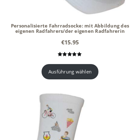
Personalisierte Fahrradsocke: mit Abbildung des
eigenen Radfahrers/der eigenen Radfahrerin
€
15.95
Bewertet mit
7
5.00
von 5,
Ausführung wählen
basierend
auf
Kundenbewertungen