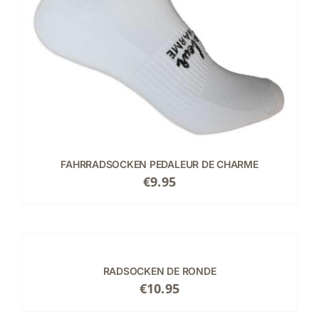
FAHRRADSOCKEN PEDALEUR DE CHARME
€
9.95
AUSFÜHRUNG
WÄHLEN
DIESES
/
PRODUKT
EINZELHEITEN
RADSOCKEN DE RONDE
WEIST
€
10.95
MEHRERE
VARIANTEN