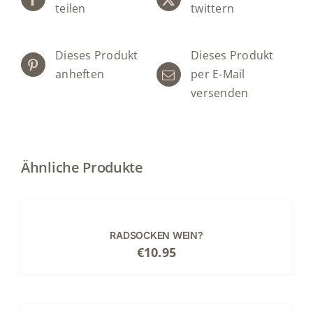
teilen
twittern
Dieses Produkt
Dieses Produkt
anheften
per E-Mail
versenden
Ähnliche Produkte
AUSFÜHRUNG
WÄHLEN
DIESES
/
PRODUKT
EINZELHEITEN
RADSOCKEN WEIN?
WEIST
€
10.95
MEHRERE
VARIANTEN
AUF.
AUSFÜHRUNG
DIE
WÄHLEN