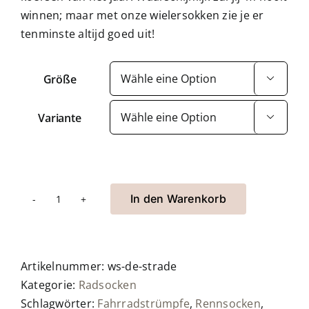
winnen; maar met onze wielersokken zie je er
tenminste altijd goed uit!
Größe

Variante

In den Warenkorb
Wielersokken
De
Strade
Menge
Artikelnummer:
ws-de-strade
Kategorie:
Radsocken
Schlagwörter:
Fahrradstrümpfe
,
Rennsocken
,