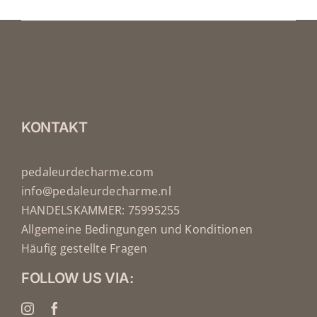
WERDEN
OPTIONEN
KÖNNEN
AUF
DER
PRODUKTSEITE
GEWÄHLT
WERDEN
KONTAKT
pedaleurdecharme.com
info@pedaleurdecharme.nl
HANDELSKAMMER: 75995255
Allgemeine Bedingungen und Konditionen
Häufig gestellte Fragen
FOLLOW US VIA: