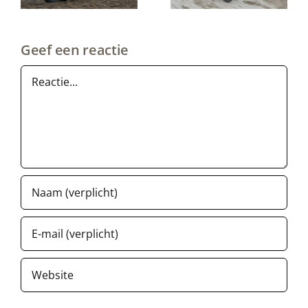
s
s
Geef een reactie
Reactie