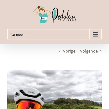
Ga
naar
inhoud
Ga naar...
Vorige
Volgende
Bekijk
grotere
afbeelding