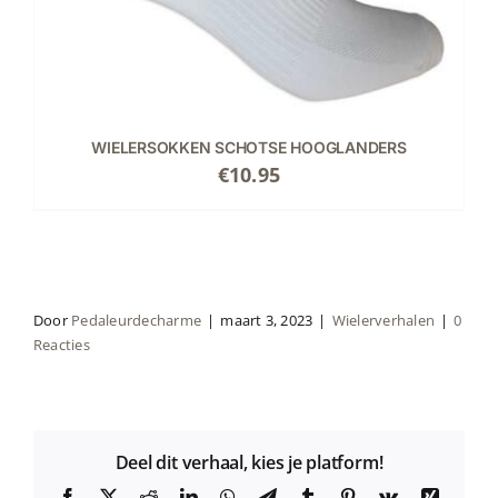
WIELERSOKKEN SCHOTSE HOOGLANDERS
€
10.95
Door
Pedaleurdecharme
|
maart 3, 2023
|
Wielerverhalen
|
0
Reacties
Deel dit verhaal, kies je platform!
Facebook
X
Reddit
LinkedIn
WhatsApp
Telegram
Tumblr
Pinterest
Vk
Xing