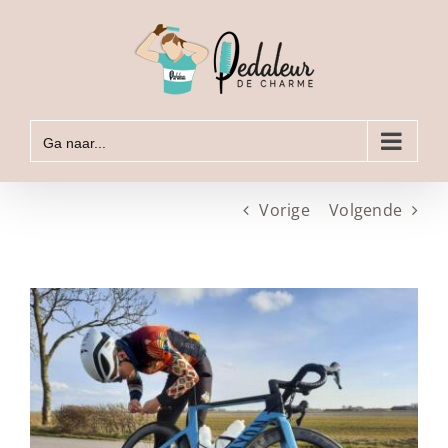
Ga
naar
inhoud
Ga naar...
Vorige
Volgende
Bekijk
grotere
afbeelding