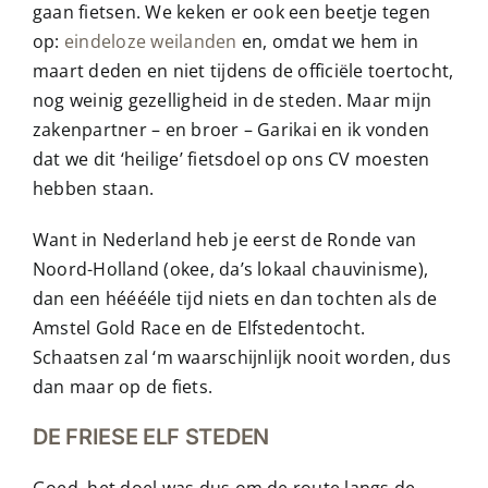
gaan fietsen. We keken er ook een beetje tegen
op:
eindeloze weilanden
en, omdat we hem in
maart deden en niet tijdens de officiële toertocht,
nog weinig gezelligheid in de steden. Maar mijn
zakenpartner – en broer – Garikai en ik vonden
dat we dit ‘heilige’ fietsdoel op ons CV moesten
hebben staan.
Want in Nederland heb je eerst de Ronde van
Noord-Holland (okee, da’s lokaal chauvinisme),
dan een hééééle tijd niets en dan tochten als de
Amstel Gold Race en de Elfstedentocht.
Schaatsen zal ‘m waarschijnlijk nooit worden, dus
dan maar op de fiets.
DE FRIESE ELF STEDEN
Goed, het doel was dus om de route langs de