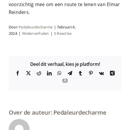
voorzichtig mee om een route te lenen van Elmar
Reinders.
Door
Pedaleurdecharme
|
februari 6,
2024
|
Wielerverhalen
|
0 Reacties
Deel dit verhaal, kies je platform!
Facebook
X
Reddit
LinkedIn
WhatsApp
Telegram
Tumblr
Pinterest
Vk
Xing
E-
mail
Over de auteur:
Pedaleurdecharme