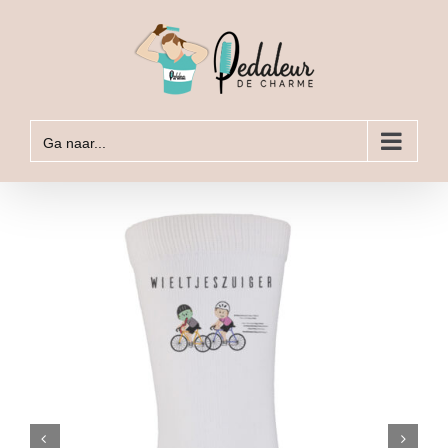
Ga
naar
inhoud
Ga naar...