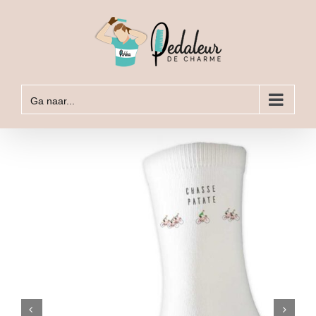
Ga
naar
inhoud
Ga naar...