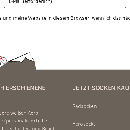
e und meine Website in diesem Browser, wenn ich das nä
CH ERSCHIENENE
JETZT SOCKEN KAU
Radsocken
ere weißen Aero-
 (personalisiert) die
Aerosocks
 für Schotter- und Beach-