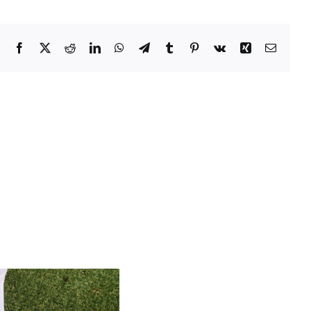
Facebook
X
Reddit
LinkedIn
WhatsApp
Telegramm
Tumblr
Pinterest
Vk
Xing
E-
Mail