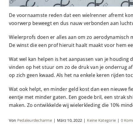
De voornaamste reden dat een wielrenner afremt komt 
voorwerp beweegt en dus nauw verbonden aan luchtwe
Wielerprofs doen er alles aan om zo aerodynamisch mog
De winst die een prof hieruit haalt maakt voor hem een
Wat wel kan helpen is het aanpassen van je houding do
vinden op het stuur om zo de druk van je onderrug af
op zich geen kwaad. Als het na enkele keren rijden t
Wat ook helpt, en minder geld kost dan een nieuwe fie
eentje met minder gaten. Een goede bril, een strak shi
maken. Zo ontwikkelde wij wielerkleding die 10% minde
Von
Pedaleurdecharme
|
März 10, 2022
|
Keine Kategorie
|
0 Kom