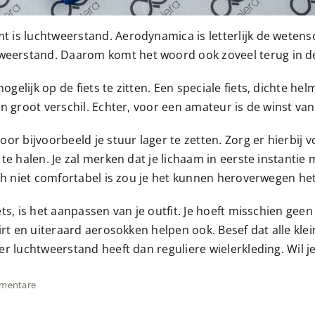
is luchtweerstand. Aerodynamica is letterlijk de wetensc
erstand. Daarom komt het woord ook zoveel terug in de
elijk op de fiets te zitten. Een speciale fiets, dichte 
 groot verschil. Echter, voor een amateur is de winst van 
or bijvoorbeeld je stuur lager te zetten. Zorg er hierbij
 te halen. Je zal merken dat je lichaam in eerste instant
och niet comfortabel is zou je het kunnen heroverwegen h
ts, is het aanpassen van je outfit. Je hoeft misschien gee
rt en uiteraard aerosokken helpen ook. Besef dat alle klei
r luchtweerstand heeft dan reguliere wielerkleding. Wil j
mentare