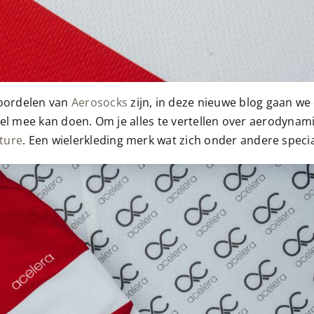
voordelen van
Aerosocks
zijn, in deze nieuwe blog gaan w
ordeel mee kan doen. Om je alles te vertellen over aerodyn
uture
. Een wielerkleding merk wat zich onder andere speci