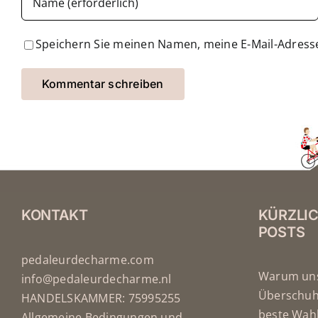
Speichern Sie meinen Namen, meine E-Mail-Adress
KONTAKT
KÜRZLI
POSTS
pedaleurdecharme.com
Warum uns
info@pedaleurdecharme.nl
Überschuhe
HANDELSKAMMER: 75995255
beste Wahl
Allgemeine Bedingungen und