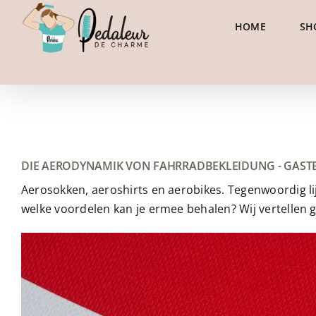
Zum
HOME
SH
Inhalt
springen
DIE AERODYNAMIK VON FAHRRADBEKLEIDUNG - GAST
Aerosokken, aeroshirts en aerobikes. Tegenwoordig lij
welke voordelen kan je ermee behalen? Wij vertellen 