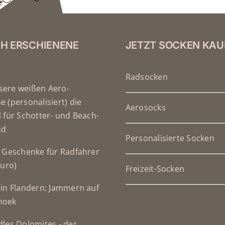
CH ERSCHIENENE
JETZT SOCKEN KAU
Radsocken
ere weißen Aero-
 (personalisiert) die
Aerosocks
 für Schotter- und Beach-
nd
Personalisierte Socken
 Geschenke für Radfahrer
Euro)
Freizeit-Socken
in Flandern: Jammern auf
hoek
les Dolomites - der